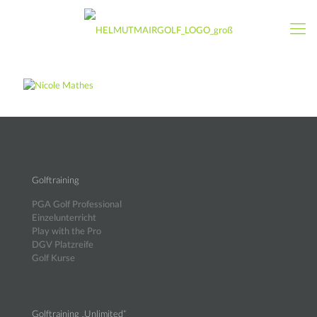
Golftraining
PGA Golf Professional
Einzelunterricht
Play with the Pro
DGV Platzreife
Golf Kurse
Golftraining „Unlimited“