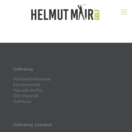
Golftraining
PGA Golf Professional
Einzelunterricht
Play with the Pro
DGV Platzreife
Golf Kurse
Golftraining „Unlimited“